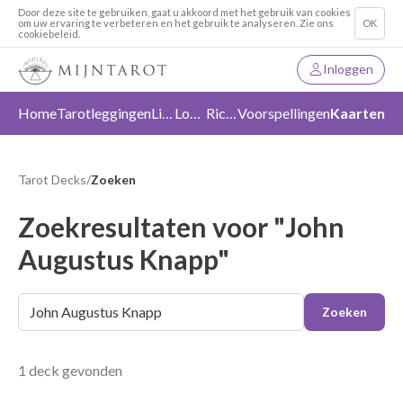
Door deze site te gebruiken, gaat u akkoord met het gebruik van cookies
om uw ervaring te verbeteren en het gebruik te analyseren. Zie ons
OK
cookiebeleid.
Inloggen
Home
Tarotleggingen
Liefde
Loslaten
Richting
Voorspellingen
Kaarten
Tarot Decks
/
Zoeken
Zoekresultaten voor "John
Augustus Knapp"
Zoeken
1 deck gevonden