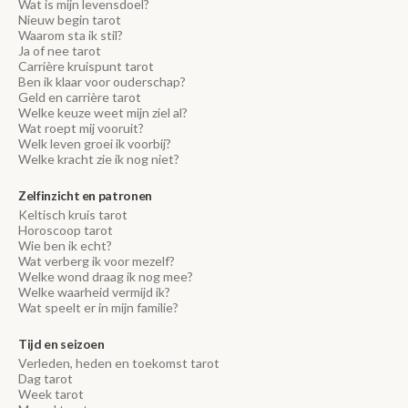
Wat is mijn levensdoel?
Nieuw begin tarot
Waarom sta ik stil?
Ja of nee tarot
Carrière kruispunt tarot
Ben ik klaar voor ouderschap?
Geld en carrière tarot
Welke keuze weet mijn ziel al?
Wat roept mij vooruit?
Welk leven groei ik voorbij?
Welke kracht zie ik nog niet?
Zelfinzicht en patronen
Keltisch kruis tarot
Horoscoop tarot
Wie ben ik echt?
Wat verberg ik voor mezelf?
Welke wond draag ik nog mee?
Welke waarheid vermijd ik?
Wat speelt er in mijn familie?
Tijd en seizoen
Verleden, heden en toekomst tarot
Dag tarot
Week tarot