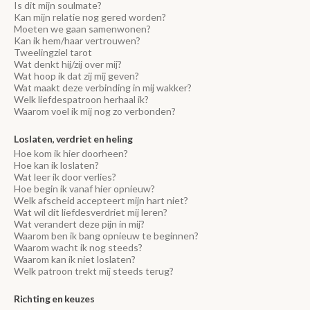
Is dit mijn soulmate?
Kan mijn relatie nog gered worden?
Moeten we gaan samenwonen?
Kan ik hem/haar vertrouwen?
Tweelingziel tarot
Wat denkt hij/zij over mij?
Wat hoop ik dat zij mij geven?
Wat maakt deze verbinding in mij wakker?
Welk liefdespatroon herhaal ik?
Waarom voel ik mij nog zo verbonden?
Loslaten, verdriet en heling
Hoe kom ik hier doorheen?
Hoe kan ik loslaten?
Wat leer ik door verlies?
Hoe begin ik vanaf hier opnieuw?
Welk afscheid accepteert mijn hart niet?
Wat wil dit liefdesverdriet mij leren?
Wat verandert deze pijn in mij?
Waarom ben ik bang opnieuw te beginnen?
Waarom wacht ik nog steeds?
Waarom kan ik niet loslaten?
Welk patroon trekt mij steeds terug?
Richting en keuzes