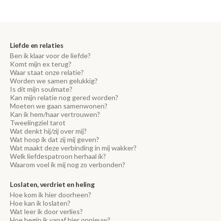
Liefde en relaties
Ben ik klaar voor de liefde?
Komt mijn ex terug?
Waar staat onze relatie?
Worden we samen gelukkig?
Is dit mijn soulmate?
Kan mijn relatie nog gered worden?
Moeten we gaan samenwonen?
Kan ik hem/haar vertrouwen?
Tweelingziel tarot
Wat denkt hij/zij over mij?
Wat hoop ik dat zij mij geven?
Wat maakt deze verbinding in mij wakker?
Welk liefdespatroon herhaal ik?
Waarom voel ik mij nog zo verbonden?
Loslaten, verdriet en heling
Hoe kom ik hier doorheen?
Hoe kan ik loslaten?
Wat leer ik door verlies?
Hoe begin ik vanaf hier opnieuw?