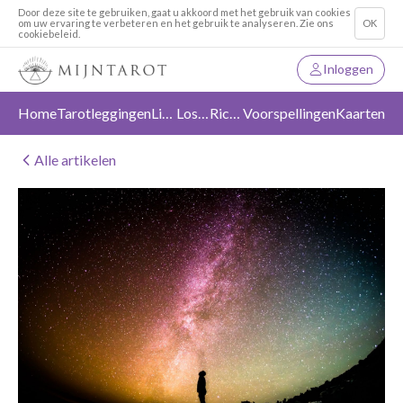
Door deze site te gebruiken, gaat u akkoord met het gebruik van cookies
om uw ervaring te verbeteren en het gebruik te analyseren. Zie ons
OK
cookiebeleid.
Inloggen
Home
Tarotleggingen
Liefde
Loslaten
Richting
Voorspellingen
Kaarten
Alle artikelen