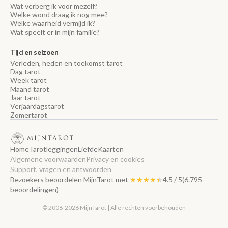
Wat verberg ik voor mezelf?
Welke wond draag ik nog mee?
Welke waarheid vermijd ik?
Wat speelt er in mijn familie?
Tijd en seizoen
Verleden, heden en toekomst tarot
Dag tarot
Week tarot
Maand tarot
Jaar tarot
Verjaardagstarot
Zomertarot
Home
Tarotleggingen
Liefde
Kaarten
Algemene voorwaarden
Privacy en cookies
Support, vragen en antwoorden
Bezoekers beoordelen MijnTarot met
★★★★★
★★★★★
4.5 / 5
(6.795
beoordelingen)
© 2006-2026 MijnTarot | Alle rechten voorbehouden