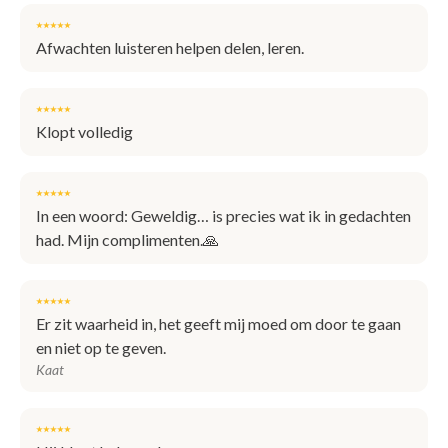
⭑⭑⭑⭑⭑
afwachten luisteren helpen delen, leren.
⭑⭑⭑⭑⭑
Klopt volledig
⭑⭑⭑⭑⭑
In een woord: Geweldig… is precies wat ik in gedachten
had. Mijn complimenten.🙏
⭑⭑⭑⭑⭑
Er zit waarheid in, het geeft mij moed om door te gaan
en niet op te geven.
Kaat
⭑⭑⭑⭑⭑