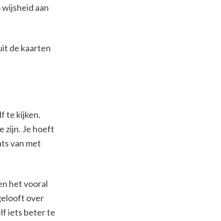
 wijsheid aan
uit de kaarten
f te kijken.
e zijn. Je hoeft
ats van met
en het vooral
gelooft over
f iets beter te