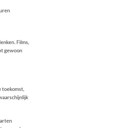
euren
denken. Films,
opt gewoon
e toekomst,
waarschijnlijk
aarten