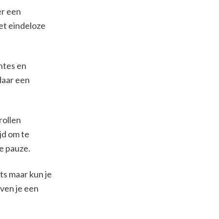
er een
et eindeloze
ntes en
daar een
rollen
jd om te
ie pauze.
ts maar kun je
ven je een