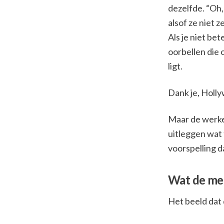
dezelfde. “Oh,
alsof ze niet 
Als je niet bet
oorbellen die o
ligt.
Dank je, Holl
Maar de werkel
uitleggen wat 
voorspelling d
Wat de me
Het beeld dat