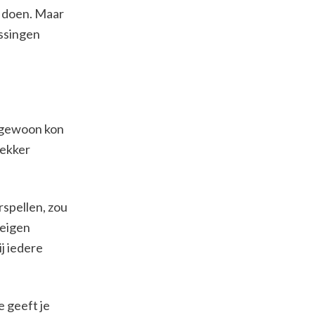
t doen. Maar
issingen
je gewoon kon
Lekker
rspellen, zou
 eigen
j iedere
e geeft je