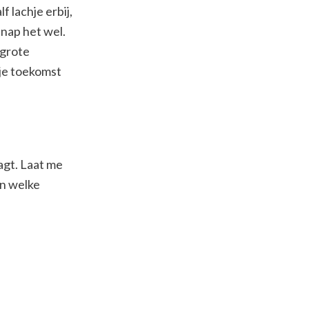
 lachje erbij,
snap het wel.
 grote
 je toekomst
aagt. Laat me
an welke