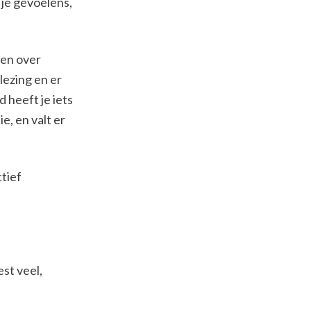
 je gevoelens,
reen over
tlezing en er
 heeft je iets
e, en valt er
ctief
est veel,