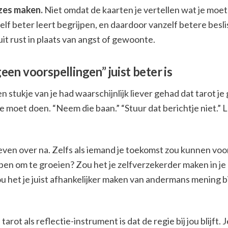
zes maken.
Niet omdat de kaarten je vertellen wat je moe
elf beter leert begrijpen, en daardoor vanzelf betere besl
it rust in plaats van angst of gewoonte.
en voorspellingen” juist beter is
en stukje van je had waarschijnlijk liever gehad dat tarot 
je moet doen. “Neem die baan.” “Stuur dat berichtje niet.” 
ven over na. Zelfs als iemand je toekomst zou kunnen voo
lpen om te groeien? Zou het je zelfverzekerder maken in je
u het je juist afhankelijker maken van andermans mening bi
arot als reflectie-instrument is dat de regie bij jou blijft. J