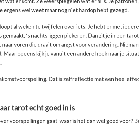
et wat er komt. Ze weerspiegelen wat er al is. Je patronen,
je ergens wel weet maar nog niet hardop hebt gezegd.
e loopt al weken te twijfelen over iets. Je hebt er met iede
es gemaakt, ‘s nachts liggen piekeren. Dan zit je in een taro
 naar voren die draait om angst voor verandering. Niemand
. Maar opeens kijk je vanuit een andere hoek naar je situati
.
ekomstvoorspelling. Dat is zelfreflectie met een heel effe
ar tarot echt goed in is
 over voorspellingen gaat, waar is het dan wel goed voor? B