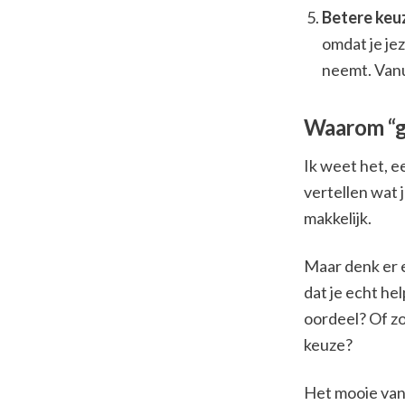
Betere keu
omdat je jez
neemt. Vanu
Waarom “ge
Ik weet het, e
vertellen wat 
makkelijk.
Maar denk er e
dat je echt he
oordeel? Of zo
keuze?
Het mooie van t