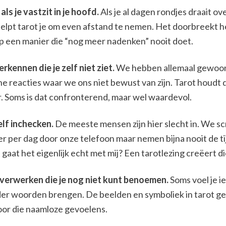
ls je vastzit in je hoofd.
Als je al dagen rondjes draait ov
 helpt tarot je om even afstand te nemen. Het doorbreekt h
p een manier die “nog meer nadenken” nooit doet.
rkennen die je zelf niet ziet.
We hebben allemaal gewoo
e reacties waar we ons niet bewust van zijn. Tarot houdt 
r. Soms is dat confronterend, maar wel waardevol.
elf inchecken.
De meeste mensen zijn hier slecht in. We sc
r per dag door onze telefoon maar nemen bijna nooit de ti
gaat het eigenlijk echt met mij? Een tarotlezing creëert d
verwerken die je nog niet kunt benoemen.
Soms voel je ie
der woorden brengen. De beelden en symboliek in tarot ge
voor die naamloze gevoelens.