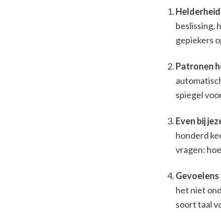
Helderheid a
beslissing,
gepiekers o
Patronen he
automatisch
spiegel voo
Even bij jez
honderd kee
vragen: hoe 
Gevoelens 
het niet on
soort taal 