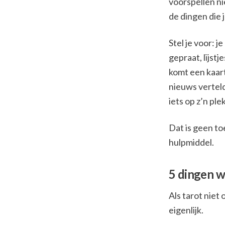
voorspellen ni
de dingen die 
Stel je voor: j
gepraat, lijstj
komt een kaart
nieuws verteld
iets op z’n plek
Dat is geen to
hulpmiddel.
5 dingen wa
Als tarot niet
eigenlijk.