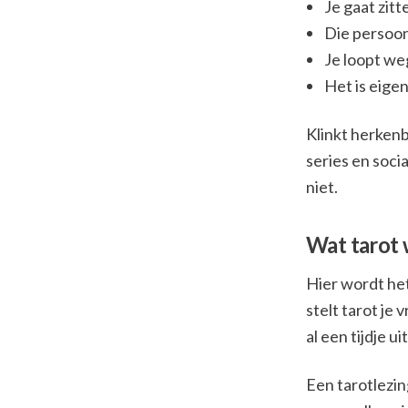
Je gaat zit
Die persoon
Je loopt weg
Het is eigen
Klinkt herkenb
series en soci
niet.
Wat tarot 
Hier wordt het
stelt tarot je
al een tijdje u
Een tarotlezin