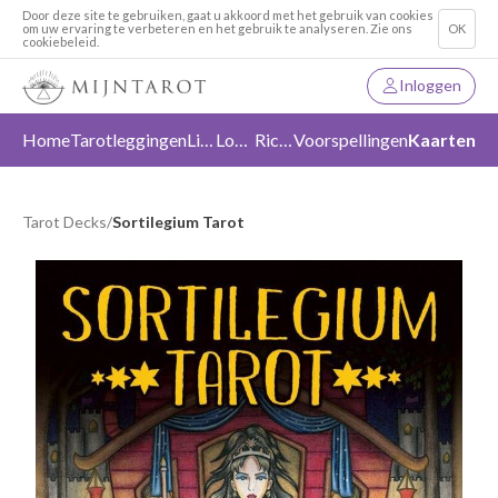
Door deze site te gebruiken, gaat u akkoord met het gebruik van cookies
om uw ervaring te verbeteren en het gebruik te analyseren. Zie ons
OK
cookiebeleid.
Inloggen
Home
Tarotleggingen
Liefde
Loslaten
Richting
Voorspellingen
Kaarten
Tarot Decks
/
Sortilegium Tarot