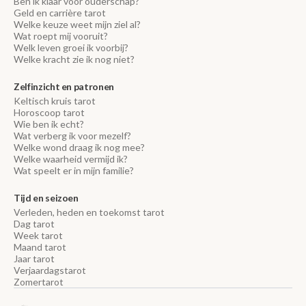
Ben ik klaar voor ouderschap?
Geld en carrière tarot
Welke keuze weet mijn ziel al?
Wat roept mij vooruit?
Welk leven groei ik voorbij?
Welke kracht zie ik nog niet?
Zelfinzicht en patronen
Keltisch kruis tarot
Horoscoop tarot
Wie ben ik echt?
Wat verberg ik voor mezelf?
Welke wond draag ik nog mee?
Welke waarheid vermijd ik?
Wat speelt er in mijn familie?
Tijd en seizoen
Verleden, heden en toekomst tarot
Dag tarot
Week tarot
Maand tarot
Jaar tarot
Verjaardagstarot
Zomertarot