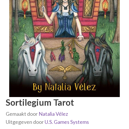
Sortilegium Tarot
Gemaakt door
Natalia Vélez
Uitgegeven door
U.S. Games Systems